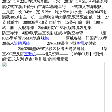
2015年1月22日在沪东造船厂下水，2016年1月5日入列命名授
旗仪式在浙江省舟山市海军基地举行，正式加入东海舰队。
主尺度：长134米，宽15.2米，吃水5米 排水量：标准3647吨，
满载4053吨 主 机：全柴联合动力装置,双桨双舵 航 速：27
节 续航力：3800海里/18节 自给力：15昼夜 编 制：190人
武 器：反舰导弹：2座4联装YJ-83反舰导弹发射架
防空导弹：4座8联装垂直发射红旗-16防空导弹 1座
PJ26型单管76MM隐身
舰炮
两舷各装一门国产730型
30毫米
近防系统
2座三联装鱼-7型
鱼雷
发射管
2座3200型(86式)6联装反潜火箭发射器 1架
直-9C型反潜
直升机
——相关资料——·【16年01月】“荆州
舰”正式入列 盘点“荆州舰”的荆州元素