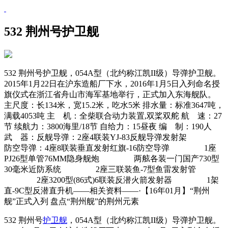
532 荆州号护卫舰
532 荆州号护卫舰，054A型（北约称江凯II级）导弹护卫舰。
2015年1月22日在沪东造船厂下水，2016年1月5日入列命名授
旗仪式在浙江省舟山市海军基地举行，正式加入东海舰队。
主尺度：长134米，宽15.2米，吃水5米 排水量：标准3647吨，
满载4053吨 主 机：全柴联合动力装置,双桨双舵 航 速：27
节 续航力：3800海里/18节 自给力：15昼夜 编 制：190人
武 器：反舰导弹：2座4联装YJ-83反舰导弹发射架
防空导弹：4座8联装垂直发射红旗-16防空导弹 1座
PJ26型单管76MM隐身舰炮 两舷各装一门国产730型
30毫米近防系统 2座三联装鱼-7型鱼雷发射管
2座3200型(86式)6联装反潜火箭发射器 1架
直-9C型反潜直升机——相关资料——·【16年01月】“荆州
舰”正式入列 盘点“荆州舰”的荆州元素
532 荆州号
护卫舰
，054A型（北约称江凯II级）导弹护卫舰。