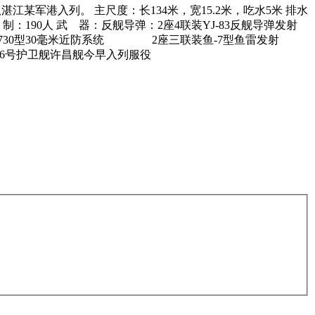
队湛江某军港入列。 主尺度：长134米，宽15.2米，吃水5米 排水
 制：190人 武 器：反舰导弹：2座4联装YJ-83反舰导弹发射
30型30毫米近防系统 2座三联装鱼-7型鱼雷发射
36号护卫舰许昌舰今早入列服役