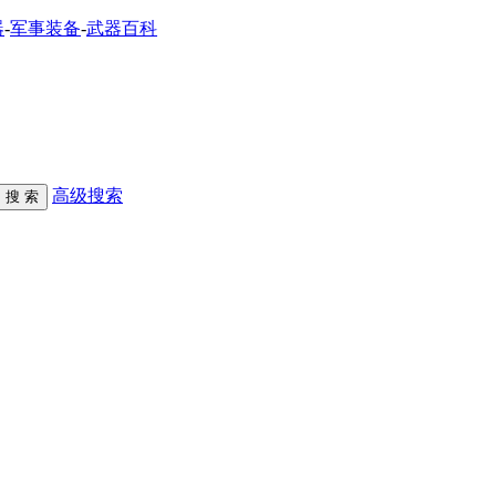
器
-
军事装备
-
武器百科
高级搜索