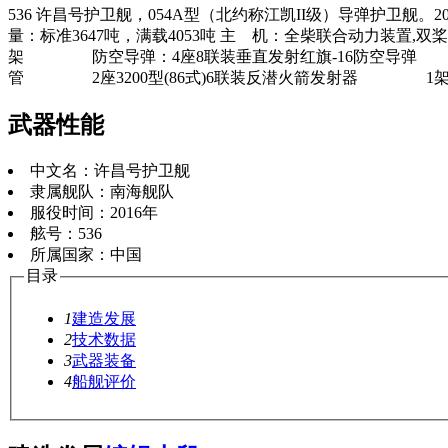
536 许昌号护卫舰，054A型（北约称江凯II级）导弹护卫舰。2
量：标准3647吨，满载4053吨 主 机：全柴联合动力装置,双桨双
架 防空导弹：4座8联装垂直发射红旗-16防空导弹 
管 2座3200型(86式)6联装反潜火箭发射器 1架直-
武器性能
中文名：
许昌号护卫舰
隶属舰队：
南海舰队
服役时间：
2016年
舷号：
536
所属国家：
中国
目录
1
建造发展
2
技术数据
3
武器装备
4
船舰评价