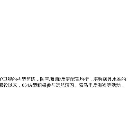
型护卫舰的构型简练，防空/反舰/反潜配置均衡，堪称颇具水准的
服役以来，054A型积极参与远航演习、索马里反海盗等活动，