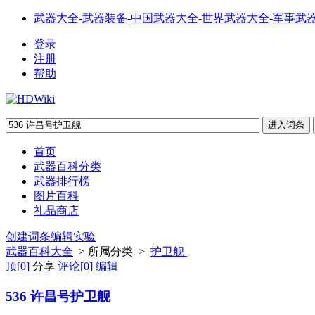
武器大全
-
武器装备
-
中国武器大全
-
世界武器大全
-
军事武
登录
注册
帮助
首页
武器百科分类
武器排行榜
图片百科
礼品商店
创建词条
编辑实验
武器百科大全
> 所属分类 >
护卫舰
顶
[0]
分享
评论
[0]
编辑
536 许昌号护卫舰