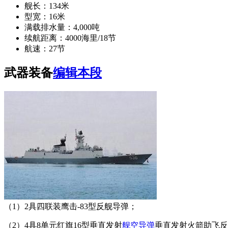
舰长：134米
型宽：16米
满载排水量：4,000吨
续航距离：4000海里/18节
航速：27节
武器装备
编辑本段
（1）2具四联装鹰击-83型反舰导弹；
（2）4具8单元红旗16型垂直发射
舰空导弹
垂直发射火箭助飞反