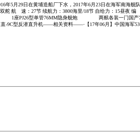
016年5月29日在黄埔造船厂下水，2017年6月23日在海军南海舰
舵 航 速：27节 续航力：3800海里/18节 自给力：15昼夜 编
1座PJ26型单管76MM隐身舰炮 两舷各装一门国产7
9C型反潜直升机——相关资料——·【17年06月】中国海军5