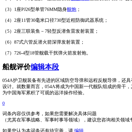
（3）1座PJ26型单管76MM隐身
舰炮
；
（4）2座11管30毫米口径730型近程防御武器系统；
（5）2座三联装鱼－7轻型反潜鱼雷发射装置；
（6）87式六管反潜火箭深弹发射装置；
（7）726-4型18管舰载干扰弹火箭发射炮。
船舰评价
编辑本段
054A护卫舰装备有先进的区域防空导弹和远程反舰导弹，还具
设计。就数量而言，054A将成为中国新一代舰队组成的骨干
为中国海军累积了可观的远洋操作经验。
0
词条内容仅供参考，如果您需要解决具体问题
（尤其在军事战略、军事时事等领域），建议您咨询相关领域
如果您认为本词条还有待完善，请
编辑