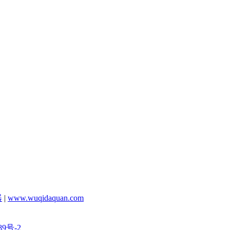
器
|
www.wuqidaquan.com
89号-2