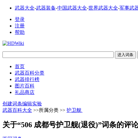
武器大全
-
武器装备
-
中国武器大全
-
世界武器大全
-
军事武
登录
注册
帮助
首页
武器百科分类
武器排行榜
图片百科
礼品商店
创建词条
编辑实验
武器百科大全
>>所属分类 >>
护卫舰
关于“506 成都号护卫舰(退役)”词条的评