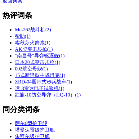
返回词条
热评词条
Me-262战斗机(2)
帮助(1)
喀秋莎火箭炮(1)
AK47突击步枪(1)
“南昌号”导弹驱逐舰(1)
日本20式突击步枪(1)
002航空母舰(1)
15式新轻型主战坦克(1)
ZBD-04履带式步兵战车(1)
运-8雷达电子试验机(1)
红旗-10防空导弹（HQ-10）(1)
同分类词条
萨尔6型护卫舰
塔曼达雷级护卫舰
朱拜尔级护卫舰