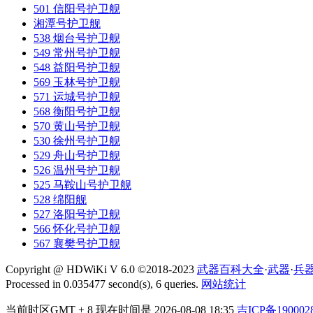
501 信阳号护卫舰
湘潭号护卫舰
538 烟台号护卫舰
549 常州号护卫舰
548 益阳号护卫舰
569 玉林号护卫舰
571 运城号护卫舰
568 衡阳号护卫舰
570 黄山号护卫舰
530 徐州号护卫舰
529 舟山号护卫舰
526 温州号护卫舰
525 马鞍山号护卫舰
528 绵阳舰
527 洛阳号护卫舰
566 怀化号护卫舰
567 襄樊号护卫舰
Copyright @ HDWiKi V 6.0 ©2018-2023
武器百科大全
·
武器
·
兵
Processed in 0.035477 second(s), 6 queries.
网站统计
当前时区GMT + 8 现在时间是 2026-08-08 18:35
吉ICP备190002