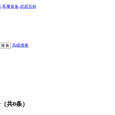
器
-
军事装备
-
武器百科
高级搜索
论（共
0
条）