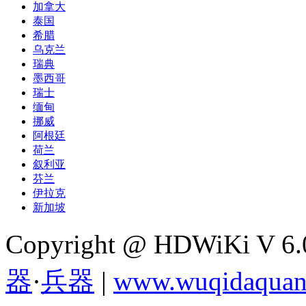
加拿大
泰国
希腊
乌克兰
瑞典
墨西哥
瑞士
缅甸
挪威
阿根廷
荷兰
叙利亚
芬兰
伊拉克
新加坡
Copyright @ HDWiKi V 6
器
·
兵器
|
www.wuqidaquan