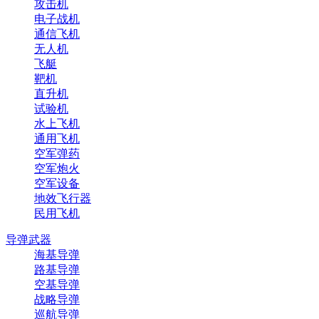
攻击机
电子战机
通信飞机
无人机
飞艇
靶机
直升机
试验机
水上飞机
通用飞机
空军弹药
空军炮火
空军设备
地效飞行器
民用飞机
导弹武器
海基导弹
路基导弹
空基导弹
战略导弹
巡航导弹