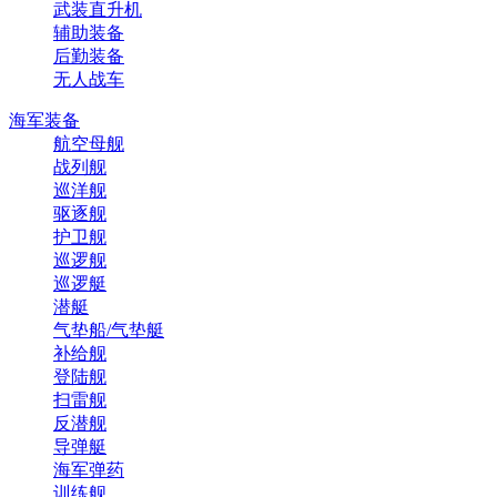
武装直升机
辅助装备
后勤装备
无人战车
海军装备
航空母舰
战列舰
巡洋舰
驱逐舰
护卫舰
巡逻舰
巡逻艇
潜艇
气垫船/气垫艇
补给舰
登陆舰
扫雷舰
反潜舰
导弹艇
海军弹药
训练舰