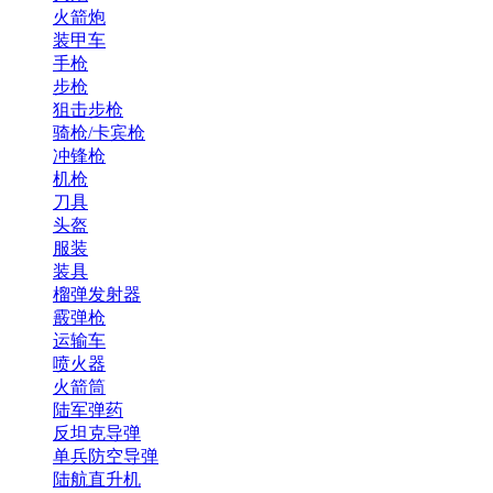
火箭炮
装甲车
手枪
步枪
狙击步枪
骑枪/卡宾枪
冲锋枪
机枪
刀具
头盔
服装
装具
榴弹发射器
霰弹枪
运输车
喷火器
火箭筒
陆军弹药
反坦克导弹
单兵防空导弹
陆航直升机