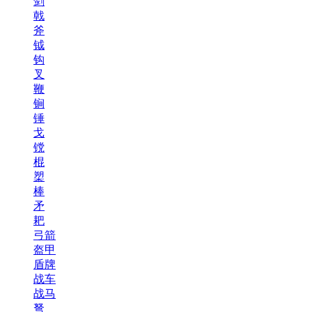
剑
戟
斧
钺
钩
叉
鞭
锏
锤
戈
镋
棍
槊
棒
矛
耙
弓箭
盔甲
盾牌
战车
战马
弩