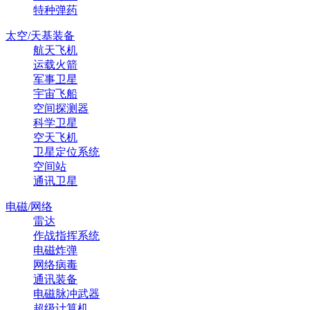
特种弹药
太空/天基装备
航天飞机
运载火箭
军事卫星
宇宙飞船
空间探测器
科学卫星
空天飞机
卫星定位系统
空间站
通讯卫星
电磁/网络
雷达
作战指挥系统
电磁炸弹
网络病毒
通讯装备
电磁脉冲武器
超级计算机