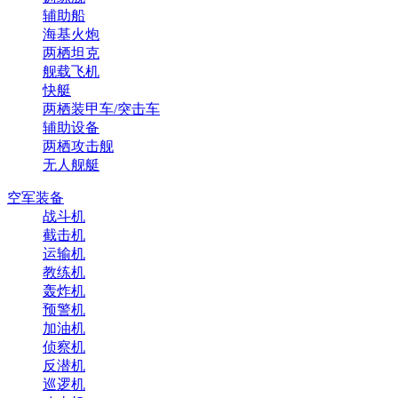
辅助船
海基火炮
两栖坦克
舰载飞机
快艇
两栖装甲车/突击车
辅助设备
两栖攻击舰
无人舰艇
空军装备
战斗机
截击机
运输机
教练机
轰炸机
预警机
加油机
侦察机
反潜机
巡逻机